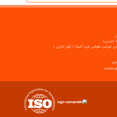
ن
ا (جردن)
یابی ضرایب هوشی غرب آسیا) ( امور اداری )
irantot.