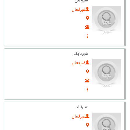
سیرجان
غیرفعال
شهربابک
غیرفعال
عنبرآباد
غیرفعال