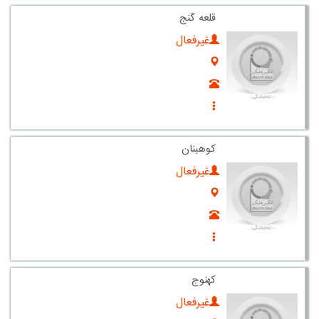
قلعه گنج
غیرفعال
کوهبنان
غیرفعال
کهنوج
غیرفعال