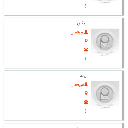
ریگان
غیرفعال
زرند
غیرفعال