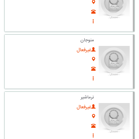
منوجان
غیرفعال
نرماشیر
غیرفعال